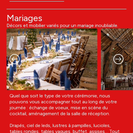
Mariages
Décors et mobilier variés pour un mariage inoubliable.
Banquet tables vagues
Ciel de leds C
Quel que soit le type de votre cérémonie, nous
pouvons vous accompagner tout au long de votre
journée : échange de voeux, mise en scène du
cocktail, aménagement de la salle de réception.
Drapés, ciel de leds, lustres à pampilles, lucioles,
tables rondes, tables vagues, buffet, assises… Tout