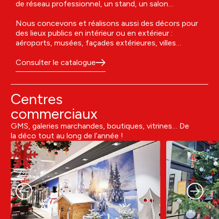
de réseau professionnel, un stand, un salon…
Nous concevons et réalisons aussi des décors pour
des lieux publics en intérieur ou en extérieur :
aéroports, musées, façades extérieures, villes…
Consulter le catalogue
Centres
commerciaux
GMS, galeries marchandes, boutiques, vitrines… De
la déco tout au long de l’année !